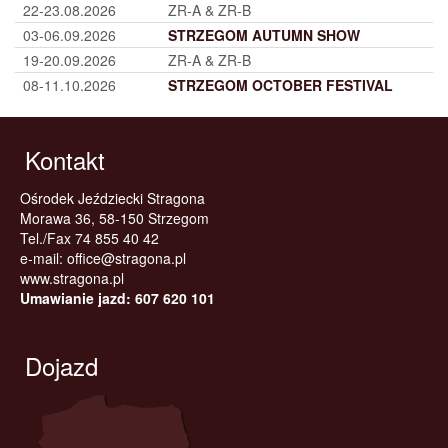
22-23.08.2026
ZR-A & ZR-B
03-06.09.2026
STRZEGOM AUTUMN SHOW
19-20.09.2026
ZR-A & ZR-B
08-11.10.2026
STRZEGOM OCTOBER FESTIVAL
Kontakt
Ośrodek Jeździecki Stragona
Morawa 36, 58-150 Strzegom
Tel./Fax 74 855 40 42
e-mail:
office@stragona.pl
www.stragona.pl
Umawianie jazd: 607 620 101
Dojazd