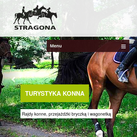
Menu
TURYSTYKA KONNA
Rajdy konne, przejażdżki bryczką i wagonetką